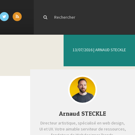
13/07/2016
|
ARNAUD STECKLE
Arnaud STECKLE
Directeur artistique, spécialisé en web design,
UI et UX. Votre aimable serviteur de ressources,