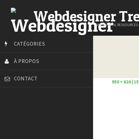
Webdesigner Tr
WEBDESIGN, RESSOURCES
CATÉGORIES
À PROPOS
CONTACT
950 × 620
|
15
Art Spire
Blog du Webdesign
Bonjour 404
Court métrage animation