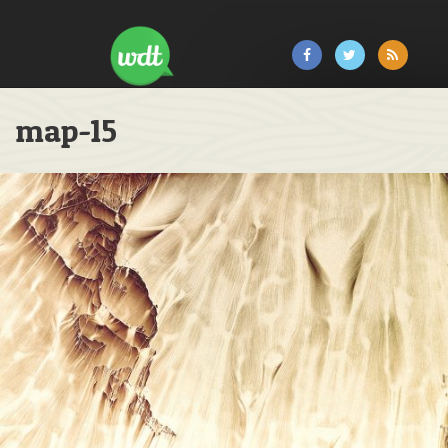
map-15