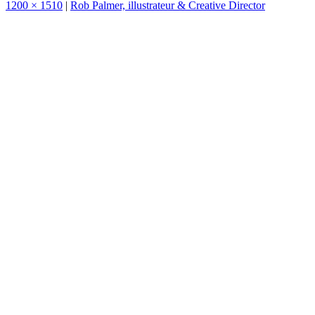
1200 × 1510
|
Rob Palmer, illustrateur & Creative Director