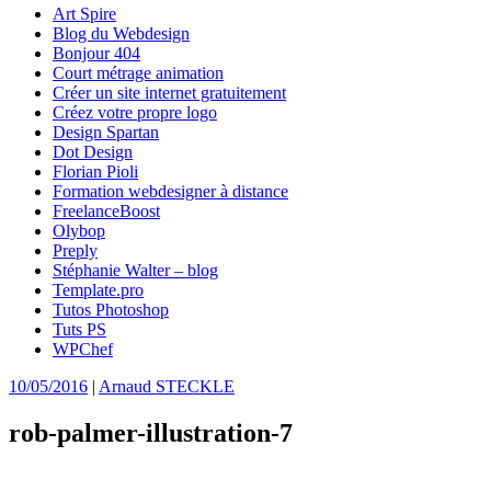
Art Spire
Blog du Webdesign
Bonjour 404
Court métrage animation
Créer un site internet gratuitement
Créez votre propre logo
Design Spartan
Dot Design
Florian Pioli
Formation webdesigner à distance
FreelanceBoost
Olybop
Preply
Stéphanie Walter – blog
Template.pro
Tutos Photoshop
Tuts PS
WPChef
10/05/2016
|
Arnaud STECKLE
rob-palmer-illustration-7