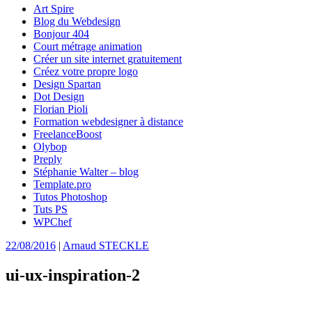
Art Spire
Blog du Webdesign
Bonjour 404
Court métrage animation
Créer un site internet gratuitement
Créez votre propre logo
Design Spartan
Dot Design
Florian Pioli
Formation webdesigner à distance
FreelanceBoost
Olybop
Preply
Stéphanie Walter – blog
Template.pro
Tutos Photoshop
Tuts PS
WPChef
22/08/2016
|
Arnaud STECKLE
ui-ux-inspiration-2