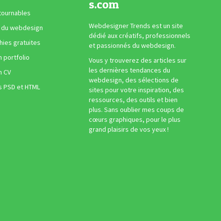
s.com
tournables
Webdesigner Trends est un site
 du webdesign
dédié aux créatifs, professionnels
ies gratuites
et passionnés du webdesign.
n portfolio
Vous y trouverez des articles sur
les dernières tendances du
n CV
webdesign, des sélections de
s PSD et HTML
sites pour votre inspiration, des
ressources, des outils et bien
plus. Sans oublier mes coups de
cœurs graphiques, pour le plus
grand plaisirs de vos yeux !