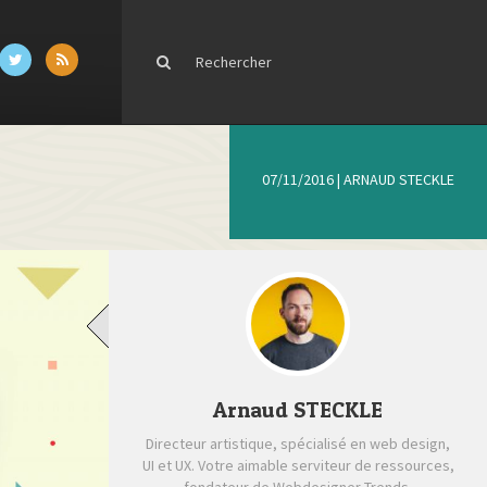
07/11/2016
|
ARNAUD STECKLE
Arnaud STECKLE
Directeur artistique, spécialisé en web design,
UI et UX. Votre aimable serviteur de ressources,