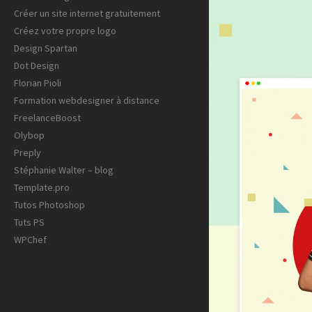
Créer un site internet gratuitement
Créez votre propre logo
Design Spartan
Dot Design
Florian Pioli
Formation webdesigner à distance
FreelanceBoost
Olybop
Preply
Stéphanie Walter – blog
Template.pro
Tutos Photoshop
Tuts PS
WPChef