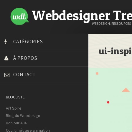
Webdesigner Tr
WEBDESIGN, RESSOURCES
CATÉGORIES
ui-inspi
À PROPOS
CONTACT
BLOGLISTE
Art Spire
Blog du Webdesign
Bonjour 404
Court métrage animation