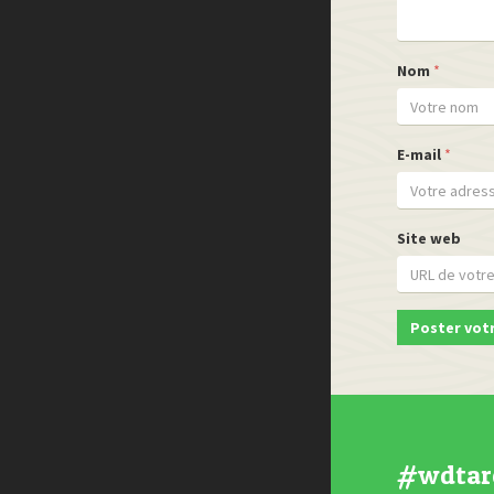
Nom
*
E-mail
*
Site web
#wdtar