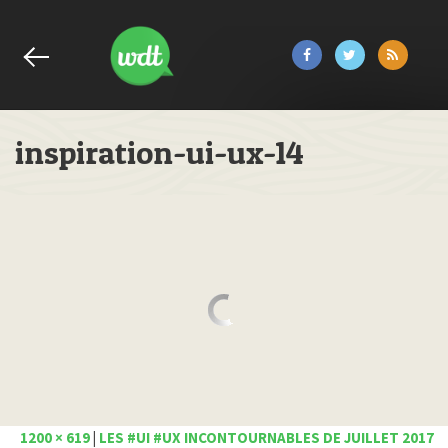
inspiration-ui-ux-14
1200 × 619
|
LES #UI #UX INCONTOURNABLES DE JUILLET 2017