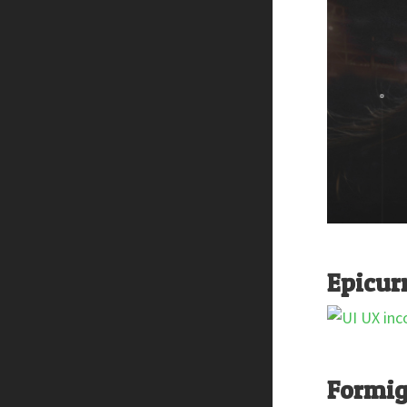
Epicur
Formig