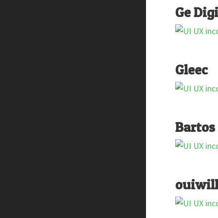
Ge Dig
Gleec
Bartos
ouiwil