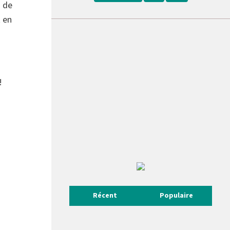
n de
t en
!
Récent
Populaire