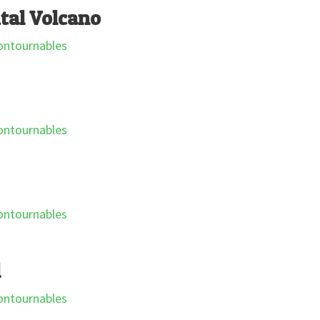
ital Volcano
l