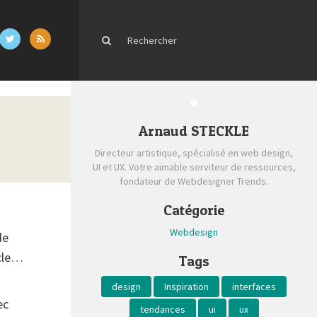
Arnaud STECKLE
Directeur artistique, spécialisé en web design,
UI et UX. Votre aimable serviteur de ressources,
fondateur de Webdesigner Trends.
Catégorie
Webdesign
de
icle…
Tags
design
Inspiration
interfaces
ec
tendances
ui
ux