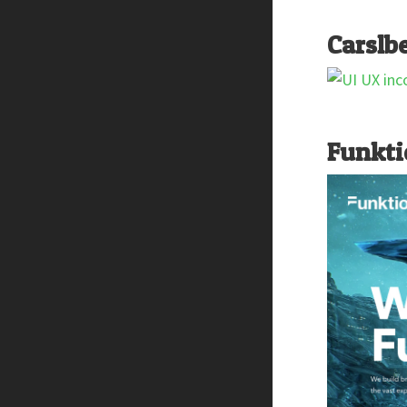
Carslb
Funkti