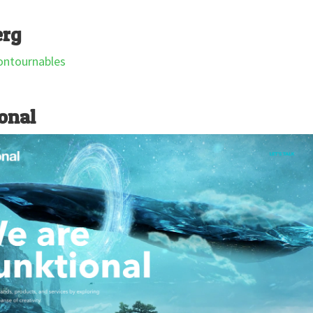
erg
onal