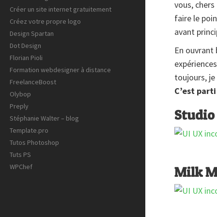
vous, chers
Créer un site internet gratuitement
faire le po
Créez votre propre logo
avant princ
Design Spartan
Dot Design
En ouvrant 
Florian Pioli
expériences
Formation webdesigner à distance
toujours, je
FreelanceBoost
C’est parti 
Olybop
Preply
Studio
Stéphanie Walter – blog
Template.pro
Tutos Photoshop
Tuts PS
WPChef
Milk 