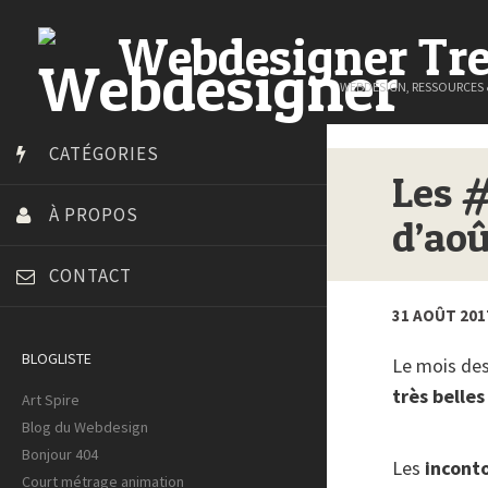
Webdesigner Tr
WEBDESIGN, RESSOURCES
CATÉGORIES
Les 
À PROPOS
d’aoû
CONTACT
31 AOÛT 201
BLOGLISTE
Le mois des
très belles
Art Spire
Blog du Webdesign
Bonjour 404
Les
incont
Court métrage animation