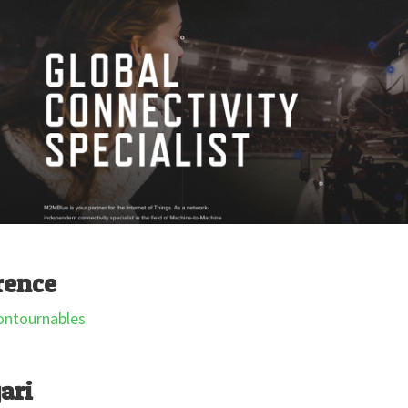
rence
ari