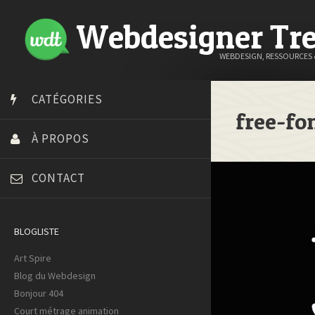
Webdesigner Tr
WEBDESIGN, RESSOURCES
CATÉGORIES
free-fo
À PROPOS
CONTACT
BLOGLISTE
Art Spire
Blog du Webdesign
Bonjour 404
Court métrage animation