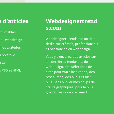
s d’articles
Webdesignertrend
s.com
tournables
Webdesigner Trends est un site
 du webdesign
dédié aux créatifs, professionnels
ies gratuites
et passionnés du webdesign.
n portfolio
Vous y trouverez des articles sur
les dernières tendances du
n CV
webdesign, des sélections de
s PSD et HTML
sites pour votre inspiration, des
ressources, des outils et bien
plus. Sans oublier mes coups de
cœurs graphiques, pour le plus
grand plaisirs de vos yeux !