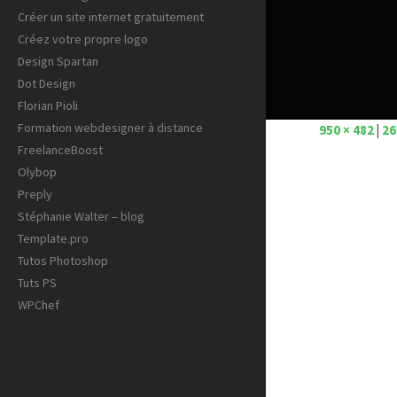
Créer un site internet gratuitement
Créez votre propre logo
Design Spartan
Dot Design
Florian Pioli
Formation webdesigner à distance
950 × 482
|
26
FreelanceBoost
Olybop
Preply
Stéphanie Walter – blog
Template.pro
Tutos Photoshop
Tuts PS
WPChef