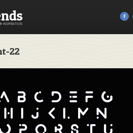
ends
&
INSPIRATION
nt-22