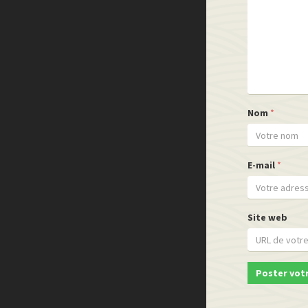
Nom
*
E-mail
*
Site web