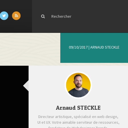
09/10/2017
|
ARNAUD STECKLE
Arnaud STECKLE
Directeur artistique, spécialisé en web design,
UI et UX. Votre aimable serviteur de ressources,