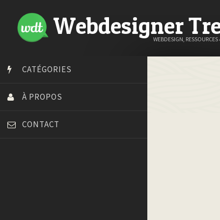
Webdesigner Tr
WEBDESIGN, RESSOURCES
CATÉGORIES
À PROPOS
CONTACT
Art Spire
Blog du Webdesign
Bonjour 404
Court métrage animation