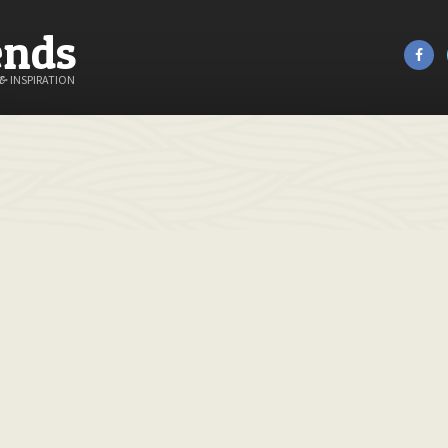
ends
&
INSPIRATION