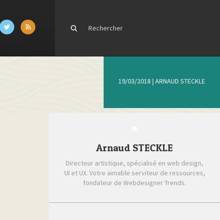
19/03/2018
|
ARNAUD STECKLE
Arnaud STECKLE
Directeur artistique, spécialisé en web design,
UI et UX. Votre aimable serviteur de ressources,
fondateur de Webdesigner Trends.