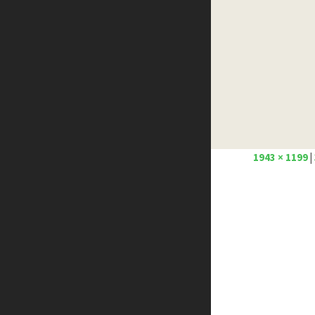
Créer un site internet gratuitement
Créez votre propre logo
Design Spartan
Dot Design
Florian Pioli
Formation webdesigner à distance
FreelanceBoost
Olybop
Preply
1943 × 1199
|
Stéphanie Walter – blog
Template.pro
Tutos Photoshop
Tuts PS
WPChef