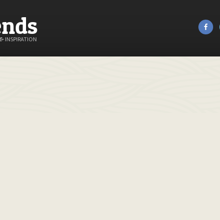
ends
&
INSPIRATION