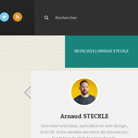
08/09/2018
|
ARNAUD STECKLE
Arnaud STECKLE
Directeur artistique, spécialisé en web design,
UI et UX. Votre aimable serviteur de ressources,