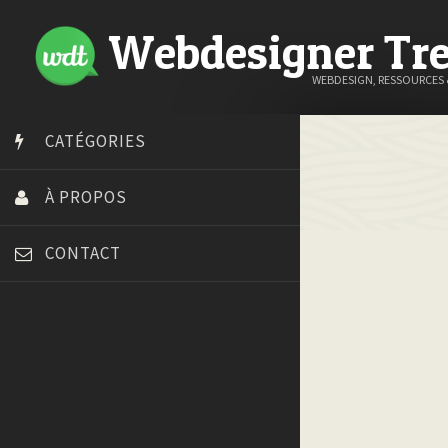
Webdesigner Tr
WEBDESIGN, RESSOURCES
CATÉGORIES
À PROPOS
CONTACT
Art Spire
Blog du Webdesign
Bonjour 404
Court métrage animation