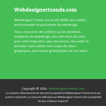
Webdesignertrends.com
Webdesigner Trends est un site dédié aux créatifs,
professionnels et passionnés du webdesign.
Vous y trouverez des articles sur les dernières
tendances du webdesign, des sélections de sites
pour votre inspiration, des ressources, des outils et
bien plus. Sans oublier mes coups de cœurs
graphiques, pour le plus grand plaisirs de vos yeux !
Copyright © 2026 -
Webdesignertrends.com
Le contenu rédactionnel du site est la propriété de Webdesigner Trends et de ses
auteurs respectifs. Les oeuvres diffusées sur Webdesigner Trends sont la propriété
de leur créateur respectif.