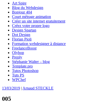
Art Spire
Blog du Webdesign
Bonjour 404
Court métrage animation
Créer un site internet gratuitement
Créez votre propre logo
Design Spartan
Dot Design
Florian Pioli
Formation webdesigner à distance
FreelanceBoost
Olybop
Preply
Stéphanie Walter – blog
Template.pro
Tutos Photoshop
Tuts PS
WPChef
13/03/2019
|
Arnaud STECKLE
005