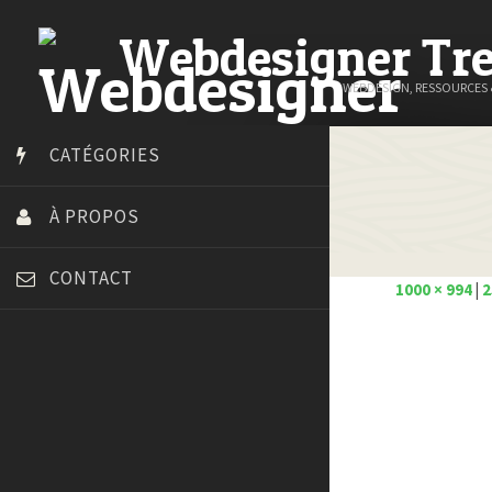
Webdesigner Tr
WEBDESIGN, RESSOURCES
CATÉGORIES
À PROPOS
CONTACT
1000 × 994
|
2
Art Spire
Blog du Webdesign
Bonjour 404
Court métrage animation