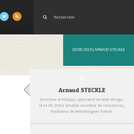
20/05/2019
|
ARNAUD STECKLE
Arnaud STECKLE
Directeur artistique, spécialisé en web design,
UI et UX. Votre aimable serviteur de ressources,
fondateur de Webdesigner Trends.