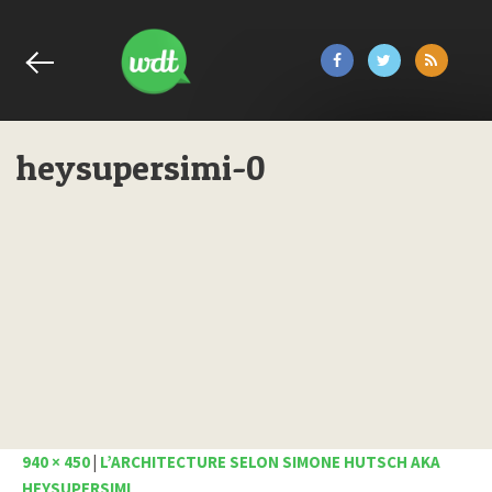
heysupersimi-0
940 × 450
|
L’ARCHITECTURE SELON SIMONE HUTSCH AKA
HEYSUPERSIMI