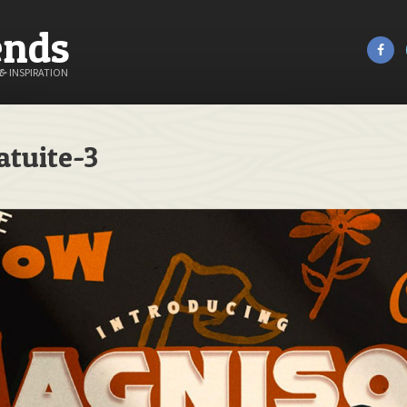
ends
&
INSPIRATION
atuite-3