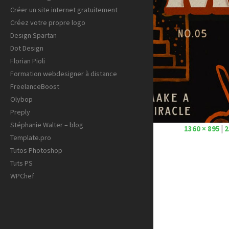
Créer un site internet gratuitement
Créez votre propre logo
Design Spartan
Dot Design
Florian Pioli
Formation webdesigner à distance
FreelanceBoost
Olybop
Preply
Stéphanie Walter – blog
1360 × 895
|
2
Template.pro
Tutos Photoshop
Tuts PS
WPChef