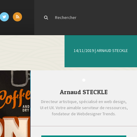
14/11/2019
|
ARNAUD STECKLE
Arnaud STECKLE
Directeur artistique, spécialisé en web design,
UI et UX. Votre aimable serviteur de ressources,
fondateur de Webdesigner Trends.