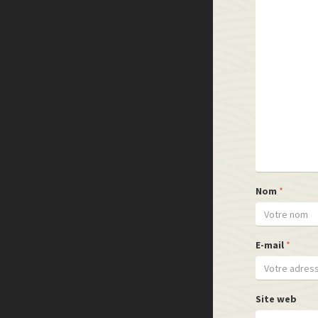
Nom
*
E-mail
*
Site web