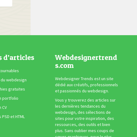
s d’articles
Webdesignertrend
s.com
tournables
Webdesigner Trends est un site
 du webdesign
dédié aux créatifs, professionnels
ies gratuites
et passionnés du webdesign.
n portfolio
Vous y trouverez des articles sur
les dernières tendances du
n CV
webdesign, des sélections de
s PSD et HTML
sites pour votre inspiration, des
ressources, des outils et bien
plus. Sans oublier mes coups de
cœurs graphiques, pour le plus