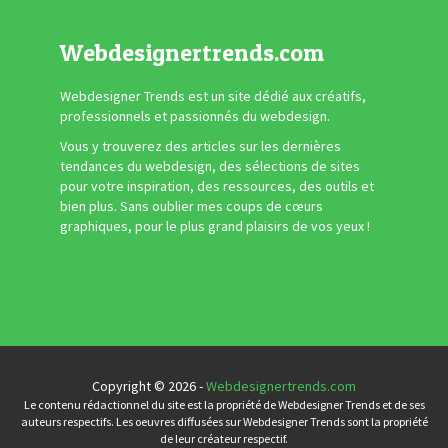
Webdesignertrends.com
Webdesigner Trends est un site dédié aux créatifs,
professionnels et passionnés du webdesign.
Vous y trouverez des articles sur les dernières
tendances du webdesign, des sélections de sites
pour votre inspiration, des ressources, des outils et
bien plus. Sans oublier mes coups de cœurs
graphiques, pour le plus grand plaisirs de vos yeux !
Copyright © 2026 -
Webdesignertrends.com
Le contenu rédactionnel du site est la propriété de Webdesigner Trends et de ses
auteurs respectifs. Les oeuvres diffusées sur Webdesigner Trends sont la propriété
de leur créateur respectif.