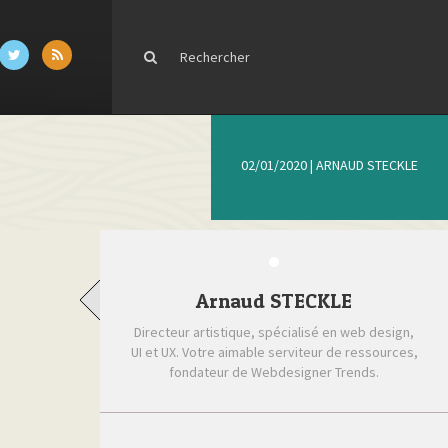
02/01/2020
|
ARNAUD STECKLE
Arnaud STECKLE
Directeur artistique, spécialisé en web design,
UI et UX. Votre aimable serviteur de ressources,
fondateur de Webdesigner Trends.