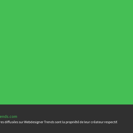
rends.com
es diffusées sur Webdesigner Trends sont la propriété de leur créateur respectif.