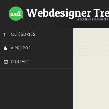
Webdesigner Tr
WEBDESIGN, RESSOURCES
CATÉGORIES
À PROPOS
CONTACT
Art Spire
Blog du Webdesign
Bonjour 404
Court métrage animation