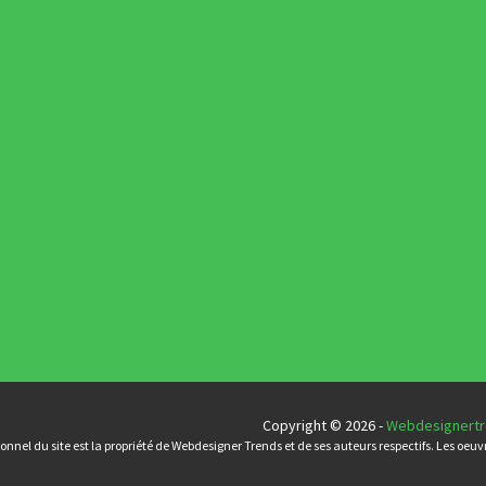
Inspiration
Interview
L'agence du jour
Photographie
Ressources
Tutoriels
Typographie
UX
Webdesign
Copyright © 2026 -
Webdesignert
nnel du site est la propriété de Webdesigner Trends et de ses auteurs respectifs. Les oeuvr