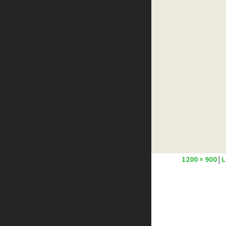
Créer un site internet gratuitement
Créez votre propre logo
Design Spartan
Dot Design
Florian Pioli
Formation webdesigner à distance
FreelanceBoost
Olybop
Preply
Stéphanie Walter – blog
Template.pro
Tutos Photoshop
1200 × 900
|
L
Tuts PS
WPChef