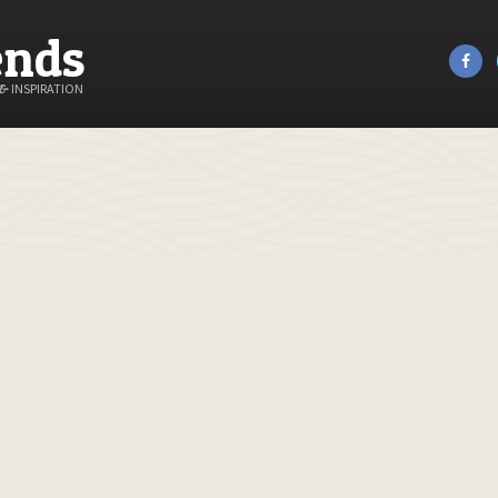
ends
&
INSPIRATION