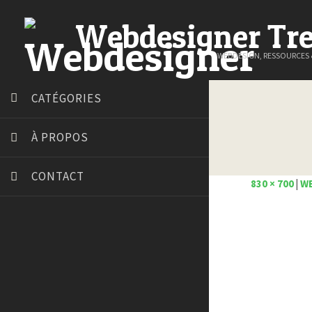
Webdesigner Tr
WEBDESIGN, RESSOURCES
CATÉGORIES
À PROPOS
CONTACT
830 × 700
|
WE
Art Spire
Blog du Webdesign
Bonjour 404
Court métrage animation