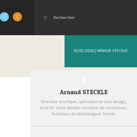
02/01/2020
|
ARNAUD STECKLE
Arnaud STECKLE
Directeur artistique, spécialisé en web design,
UI et UX. Votre aimable serviteur de ressources,
fondateur de Webdesigner Trends.