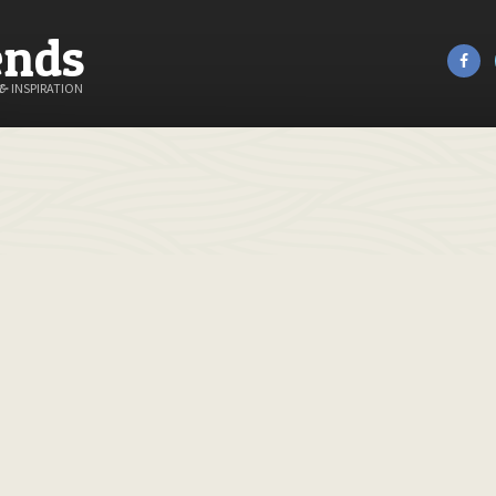
ends
&
INSPIRATION