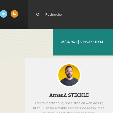
05/05/2020
|
ARNAUD STECKLE
Arnaud STECKLE
Directeur artistique, spécialisé en web design,
UI et UX. Votre aimable serviteur de ressources,