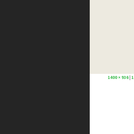
Créer un site internet gratuitement
Créez votre propre logo
Design Spartan
Dot Design
Florian Pioli
Formation webdesigner à distance
FreelanceBoost
Olybop
Preply
Stéphanie Walter – blog
1400 × 936
|
1
Template.pro
Tutos Photoshop
Tuts PS
WPChef