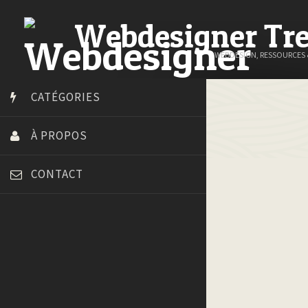
Webdesigner Tr
WEBDESIGN, RESSOURCES
CATÉGORIES
À PROPOS
CONTACT
Art Spire
Blog du Webdesign
Bonjour 404
Court métrage animation