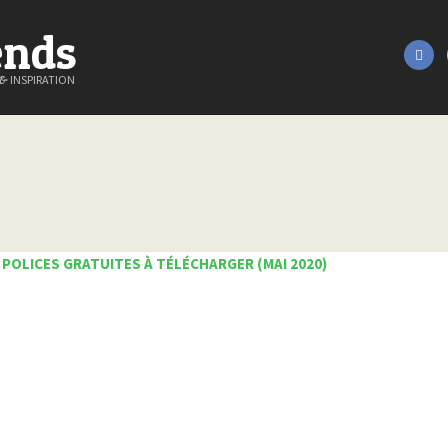
ends
&
INSPIRATION
 POLICES GRATUITES À TÉLÉCHARGER (MAI 2020)