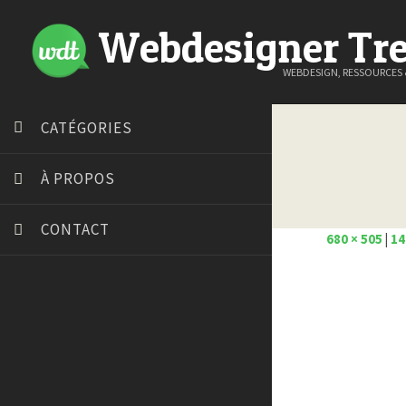
Webdesigner Tr
WEBDESIGN, RESSOURCES
CATÉGORIES
À PROPOS
CONTACT
680 × 505
|
14
Art Spire
Blog du Webdesign
Bonjour 404
Court métrage animation