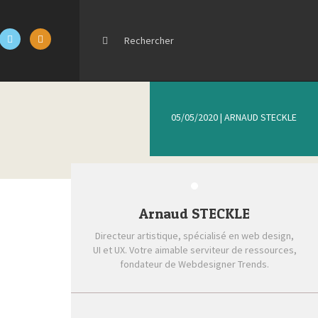
05/05/2020
|
ARNAUD STECKLE
Arnaud STECKLE
Directeur artistique, spécialisé en web design,
UI et UX. Votre aimable serviteur de ressources,
fondateur de Webdesigner Trends.