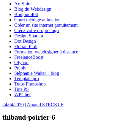
Art Spire
Blog du Webdesign
Bonjour 404
Court métrage animation
Créer un site internet gratuitement
Créez votre propre logo
Design Spartan
Dot Design
Florian Pioli
Formation webdesigner à distance
FreelanceBoost
Olybop
Preply
Stéphanie Walter – blog
Template.pro
Tutos Photoshop
Tuts PS
WPChef
24/04/2020
|
Arnaud STECKLE
thibaud-poirier-6