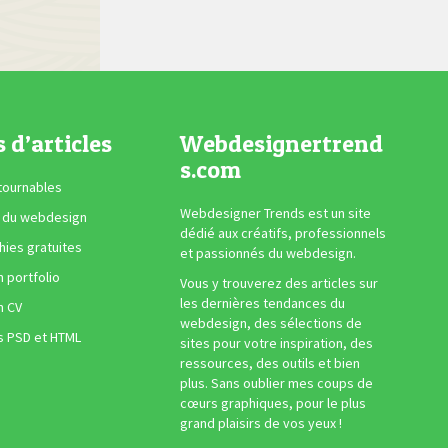
s d’articles
Webdesignertrend
s.com
tournables
Webdesigner Trends est un site
 du webdesign
dédié aux créatifs, professionnels
ies gratuites
et passionnés du webdesign.
n portfolio
Vous y trouverez des articles sur
les dernières tendances du
n CV
webdesign, des sélections de
s PSD et HTML
sites pour votre inspiration, des
ressources, des outils et bien
plus. Sans oublier mes coups de
cœurs graphiques, pour le plus
grand plaisirs de vos yeux !