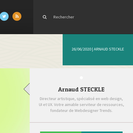
26/06/2020
|
ARNAUD STECKLE
Arnaud STECKLE
Directeur artistique, spécialisé en web design,
UI et UX. Votre aimable serviteur de ressources,
fondateur de Webdesigner Trends.