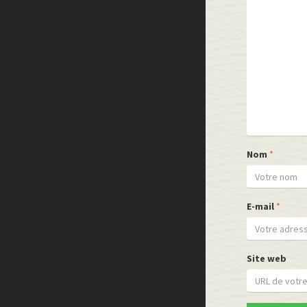
Nom
*
E-mail
*
Site web