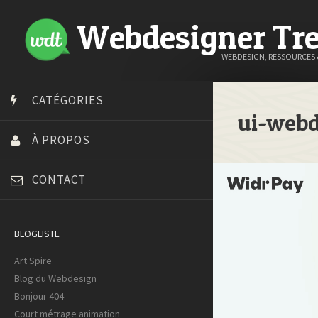
Webdesigner Tr
WEBDESIGN, RESSOURCES
CATÉGORIES
ui-webd
À PROPOS
CONTACT
BLOGLISTE
Art Spire
Blog du Webdesign
Bonjour 404
Court métrage animation