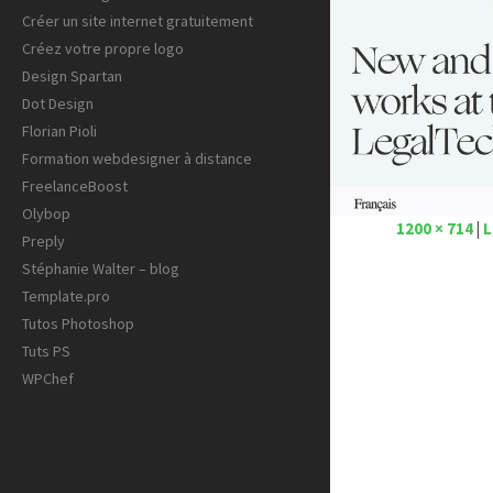
Créer un site internet gratuitement
Créez votre propre logo
Design Spartan
Dot Design
Florian Pioli
Formation webdesigner à distance
FreelanceBoost
Olybop
1200 × 714
|
L
Preply
Stéphanie Walter – blog
Template.pro
Tutos Photoshop
Tuts PS
WPChef