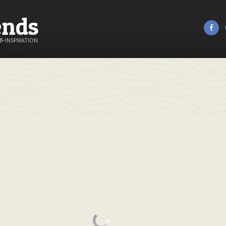
ends
&
INSPIRATION