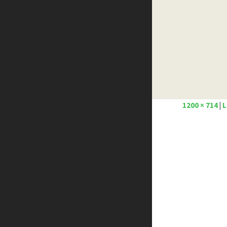
Créer un site internet gratuitement
Créez votre propre logo
Design Spartan
Dot Design
Florian Pioli
Formation webdesigner à distance
FreelanceBoost
Olybop
1200 × 714
|
L
Preply
Stéphanie Walter – blog
Template.pro
Tutos Photoshop
Tuts PS
WPChef