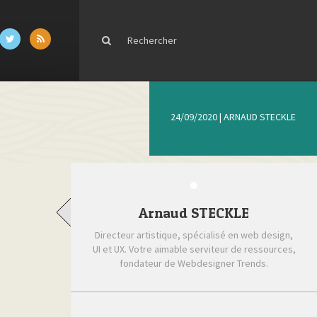
24/09/2020
|
ARNAUD STECKLE
Arnaud STECKLE
Directeur artistique, spécialisé en web design,
UI et UX. Votre aimable serviteur de ressources,
fondateur de Webdesigner Trends.