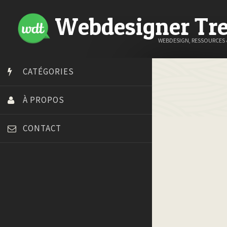
Webdesigner Tr
WEBDESIGN, RESSOURCES
CATÉGORIES
À PROPOS
CONTACT
Art Spire
Blog du Webdesign
Bonjour 404
Court métrage animation