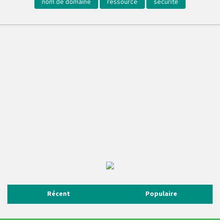
nom de domaine
ressource
securite
Récent
Populaire