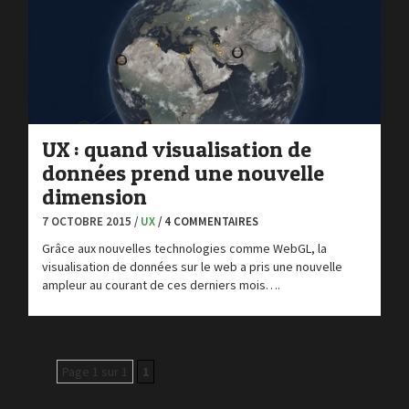
UX : quand visualisation de
données prend une nouvelle
dimension
7 OCTOBRE 2015 /
UX
/ 4 COMMENTAIRES
Grâce aux nouvelles technologies comme WebGL, la
visualisation de données sur le web a pris une nouvelle
ampleur au courant de ces derniers mois….
Page 1 sur 1
1