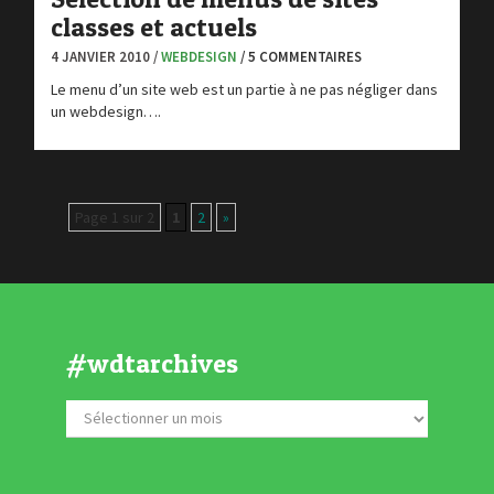
classes et actuels
4 JANVIER 2010 /
WEBDESIGN
/ 5 COMMENTAIRES
Le menu d’un site web est un partie à ne pas négliger dans
un webdesign….
Page 1 sur 2
1
2
»
#wdtarchives