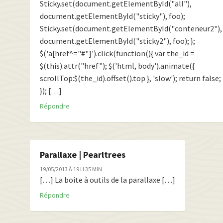
Sticky.set(document.getElementById("all"),
document.getElementById("sticky"), foo);
Sticky.set(document.getElementById("conteneur2"),
document.getElementById("sticky2"), foo); };
$('a[href^="#"]').click(function(){ var the_id =
$(this).attr("href"); $('html, body').animate({
scrollTop:$(the_id).offset().top }, 'slow'); return false;
}); […]
Répondre
Parallaxe | Pearltrees
19/05/2013 À 19 H 35 MIN
[…] La boite à outils de la parallaxe […]
Répondre