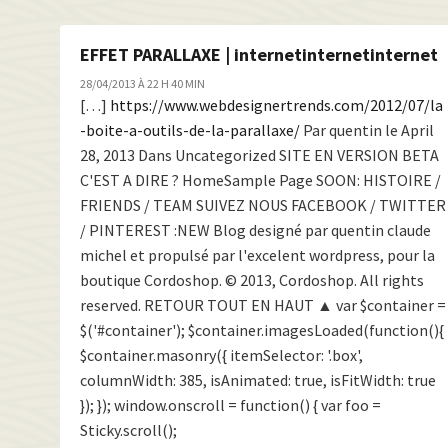
EFFET PARALLAXE | internetinternetinternet
28/04/2013 À 22 H 40 MIN
[…]
https://www.webdesignertrends.com/2012/07/la
-boite-a-outils-de-la-parallaxe/
Par quentin le April
28, 2013 Dans Uncategorized SITE EN VERSION BETA
C'EST A DIRE ? HomeSample Page SOON: HISTOIRE /
FRIENDS / TEAM SUIVEZ NOUS FACEBOOK / TWITTER
/ PINTEREST :NEW Blog designé par quentin claude
michel et propulsé par l'excelent wordpress, pour la
boutique Cordoshop. © 2013, Cordoshop. All rights
reserved. RETOUR TOUT EN HAUT ▲ var $container =
$('#container'); $container.imagesLoaded(function(){
$container.masonry({ itemSelector: '.box',
columnWidth: 385, isAnimated: true, isFitWidth: true
}); }); window.onscroll = function() { var foo =
Sticky.scroll();