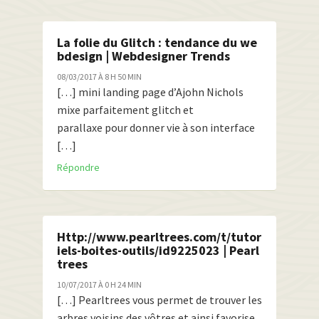
La folie du Glitch : tendance du we
bdesign | Webdesigner Trends
08/03/2017 À 8 H 50 MIN
[…] mini landing page d’Ajohn Nichols
mixe parfaitement glitch et
parallaxe pour donner vie à son interface
[…]
Répondre
Http://www.pearltrees.com/t/tutor
iels-boites-outils/id9225023 | Pearl
trees
10/07/2017 À 0 H 24 MIN
[…] Pearltrees vous permet de trouver les
arbres voisins des vôtres et ainsi favorise