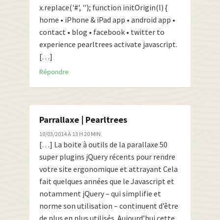
x.replace('#', ''); function initOrigin(l) {
home • iPhone & iPad app • android app •
contact • blog • facebook • twitter to
experience pearltrees activate javascript.
[…]
Répondre
Parrallaxe | Pearltrees
10/03/2014 À 13 H 20 MIN
[…] La boite à outils de la parallaxe 50
super plugins jQuery récents pour rendre
votre site ergonomique et attrayant Cela
fait quelques années que le Javascript et
notamment jQuery – qui simplifie et
norme son utilisation – continuent d’être
de plus en plus utilisés. Aujourd’hui cette