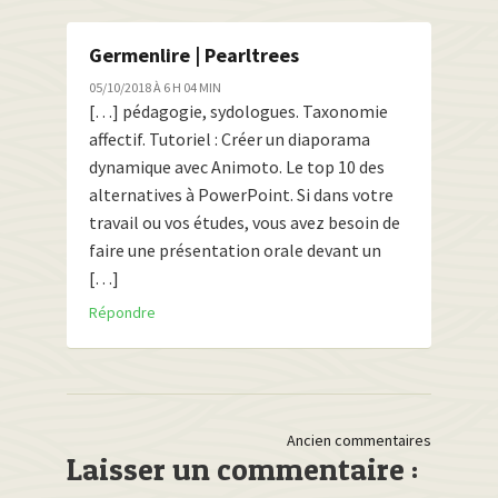
Germenlire | Pearltrees
05/10/2018 À 6 H 04 MIN
[…] pédagogie, sydologues. Taxonomie
affectif. Tutoriel : Créer un diaporama
dynamique avec Animoto. Le top 10 des
alternatives à PowerPoint. Si dans votre
travail ou vos études, vous avez besoin de
faire une présentation orale devant un
[…]
Répondre
Comment
Ancien commentaires
Laisser un commentaire :
navigation