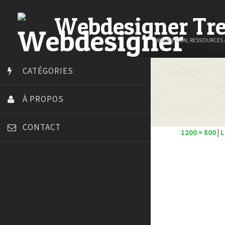
Webdesigner Tr
WEBDESIGN, RESSOURCES
CATÉGORIES
À PROPOS
CONTACT
1200 × 800
|
L
Art Spire
Blog du Webdesign
Bonjour 404
Court métrage animation