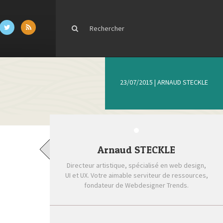
23/07/2015
|
ARNAUD STECKLE
Arnaud STECKLE
Directeur artistique, spécialisé en web design,
UI et UX. Votre aimable serviteur de ressources,
fondateur de Webdesigner Trends.