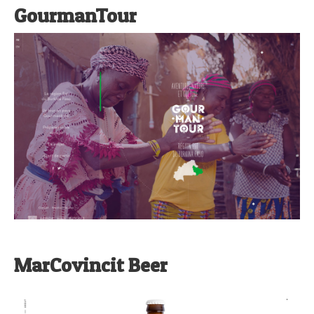
GourmanTour
MarCovincit Beer