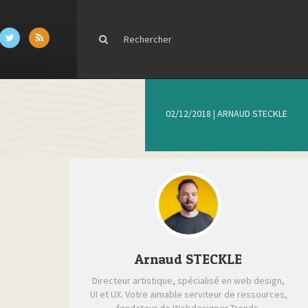
02/12/2018
|
ARNAUD STECKLE
Arnaud STECKLE
Directeur artistique, spécialisé en web design,
UI et UX. Votre aimable serviteur de ressources,