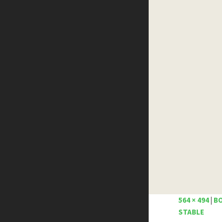
Créer un site internet gratuitement
Créez votre propre logo
Design Spartan
Dot Design
Florian Pioli
Formation webdesigner à distance
FreelanceBoost
Olybop
Preply
Stéphanie Walter – blog
Template.pro
Tutos Photoshop
Tuts PS
WPChef
564 × 494
|
BO
STABLE