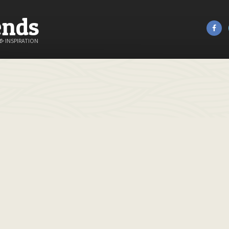
ends
&
INSPIRATION