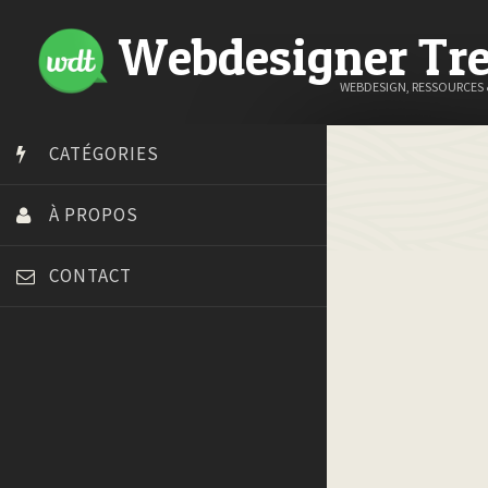
Webdesigner Tr
WEBDESIGN, RESSOURCES
CATÉGORIES
À PROPOS
CONTACT
Art Spire
Blog du Webdesign
Bonjour 404
Court métrage animation