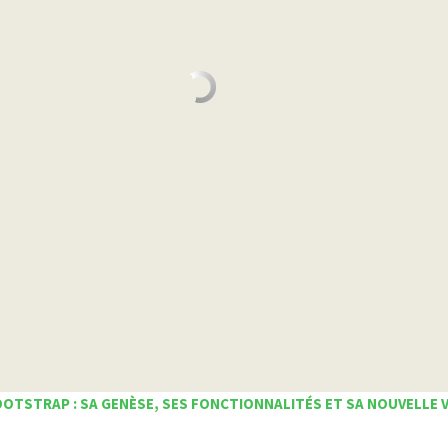
OTSTRAP : SA GENÈSE, SES FONCTIONNALITÉS ET SA NOUVELLE 