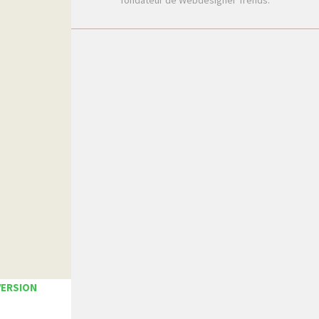
fondateur de Webdesigner Trends.
Récent
Populaire
6 bonnes raisons d’avoir
un web design efficace
pour votre site web
Les #UI #UX
incontournables de
janvier 2021
Pattern Collect compile
des milliers de motifs
réalisés par des
designers
Comment les
VERSION
smartphones ont
révolutionné la