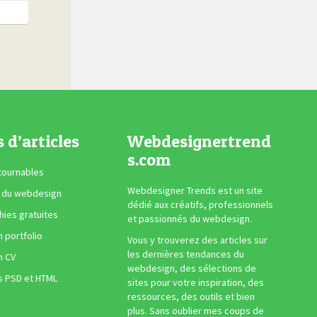
s d’articles
Webdesignertrend
s.com
tournables
Webdesigner Trends est un site
 du webdesign
dédié aux créatifs, professionnels
ies gratuites
et passionnés du webdesign.
n portfolio
Vous y trouverez des articles sur
les dernières tendances du
n CV
webdesign, des sélections de
s PSD et HTML
sites pour votre inspiration, des
ressources, des outils et bien
plus. Sans oublier mes coups de