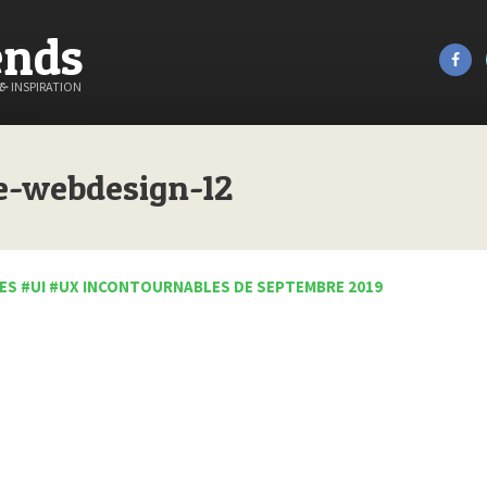
ends
&
INSPIRATION
e-webdesign-12
ES #UI #UX INCONTOURNABLES DE SEPTEMBRE 2019