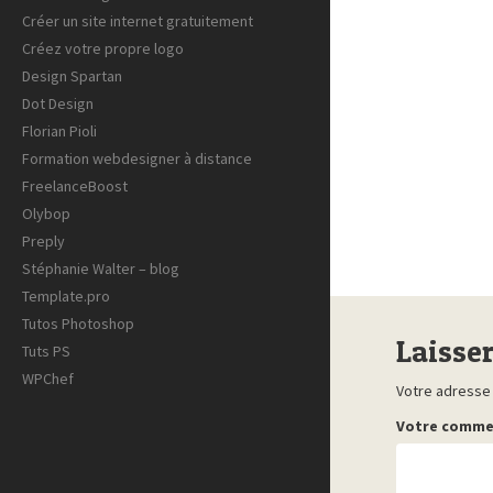
Créer un site internet gratuitement
Créez votre propre logo
Design Spartan
Dot Design
Florian Pioli
Formation webdesigner à distance
FreelanceBoost
Olybop
Preply
Stéphanie Walter – blog
Template.pro
Tutos Photoshop
Laisse
Tuts PS
WPChef
Votre adresse 
Votre comme