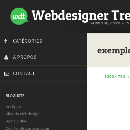
Webdesigner Tr
WEBDESIGN, RESSOURCES
CATÉGORIES
exempl
À PROPOS
CONTACT
1200 × 714
|
L
BLOGLISTE
Art Spire
Blog du Webdesign
Bonjour 404
Court métrage animation