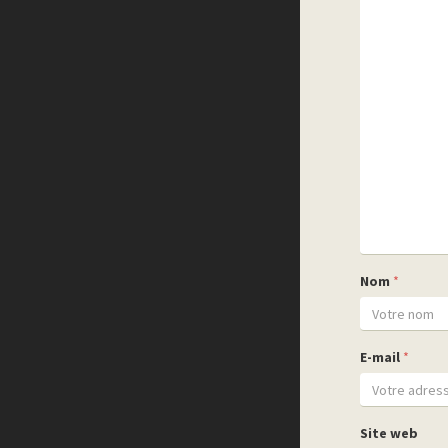
Nom
*
E-mail
*
Site web