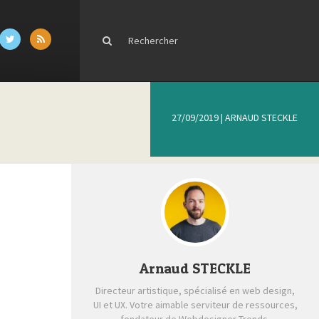
27/09/2019
|
ARNAUD STECKLE
Arnaud STECKLE
Directeur artistique, spécialisé en web design,
UI et UX. Votre aimable serviteur de ressources,