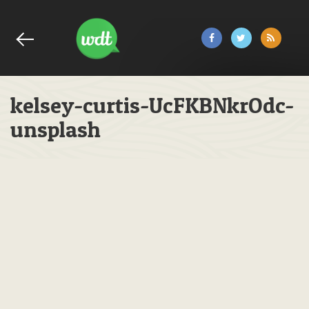
kelsey-curtis-UcFKBNkrOdc-
unsplash