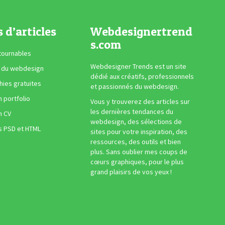
s d’articles
Webdesignertrend
s.com
tournables
Webdesigner Trends est un site
 du webdesign
dédié aux créatifs, professionnels
ies gratuites
et passionnés du webdesign.
n portfolio
Vous y trouverez des articles sur
les dernières tendances du
n CV
webdesign, des sélections de
s PSD et HTML
sites pour votre inspiration, des
ressources, des outils et bien
plus. Sans oublier mes coups de
cœurs graphiques, pour le plus
grand plaisirs de vos yeux !