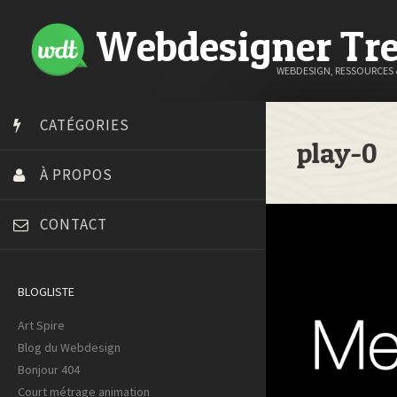
Webdesigner Tr
WEBDESIGN, RESSOURCES
CATÉGORIES
play-0
À PROPOS
CONTACT
BLOGLISTE
Art Spire
Blog du Webdesign
Bonjour 404
Court métrage animation