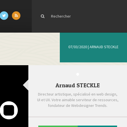
07/03/2020
|
ARNAUD STECKLE
Arnaud STECKLE
Directeur artistique, spécialisé en web design,
UI et UX. Votre aimable serviteur de ressources,
fondateur de Webdesigner Trends.