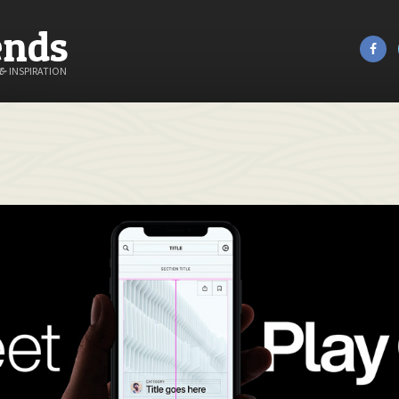
ends
&
INSPIRATION