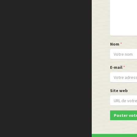
Nom
*
E-mail
*
Site web