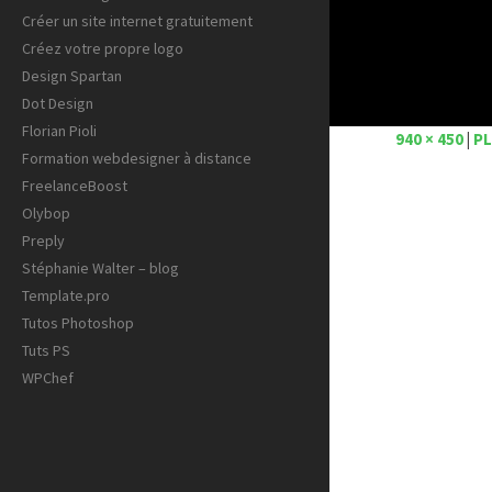
Créer un site internet gratuitement
Créez votre propre logo
Design Spartan
Dot Design
Florian Pioli
940 × 450
|
PL
Formation webdesigner à distance
FreelanceBoost
Olybop
Preply
Stéphanie Walter – blog
Template.pro
Tutos Photoshop
Tuts PS
WPChef