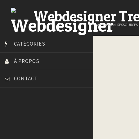
Webdesigner Tr
WEBDESIGN, RESSOURCES
CATÉGORIES
À PROPOS
CONTACT
Art Spire
Blog du Webdesign
Bonjour 404
Court métrage animation