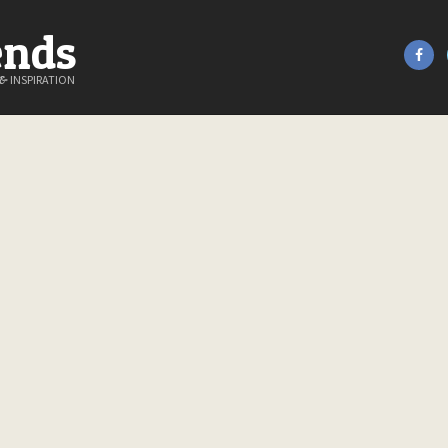
ends
&
INSPIRATION