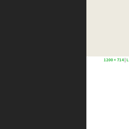
Créer un site internet gratuitement
Créez votre propre logo
Design Spartan
Dot Design
Florian Pioli
Formation webdesigner à distance
FreelanceBoost
Olybop
1200 × 714
|
L
Preply
Stéphanie Walter – blog
Template.pro
Tutos Photoshop
Tuts PS
WPChef