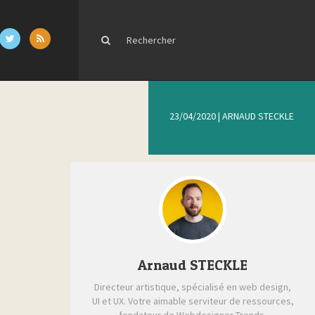
23/04/2020
|
ARNAUD STECKLE
Arnaud STECKLE
Directeur artistique, spécialisé en web design,
UI et UX. Votre aimable serviteur de ressources,