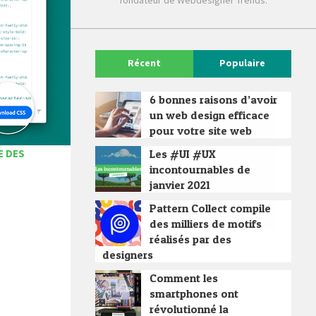
fondateur de Webdesigner Trends.
Récent
Populaire
6 bonnes raisons d’avoir
un web design efficace
pour votre site web
E DES
Les #UI #UX
incontournables de
janvier 2021
Pattern Collect compile
des milliers de motifs
réalisés par des
designers
Comment les
smartphones ont
révolutionné la