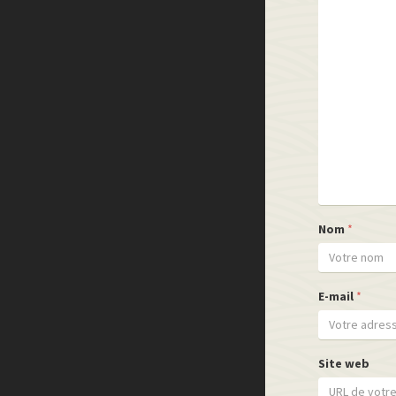
Nom
*
E-mail
*
Site web