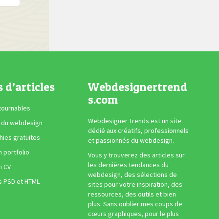
s d’articles
Webdesignertrend
s.com
tournables
Webdesigner Trends est un site
 du webdesign
dédié aux créatifs, professionnels
ies gratuites
et passionnés du webdesign.
n portfolio
Vous y trouverez des articles sur
les dernières tendances du
n CV
webdesign, des sélections de
s PSD et HTML
sites pour votre inspiration, des
ressources, des outils et bien
plus. Sans oublier mes coups de
cœurs graphiques, pour le plus