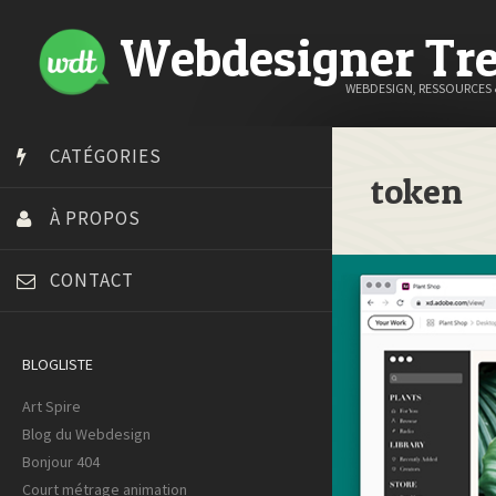
Webdesigner Tr
WEBDESIGN, RESSOURCES
CATÉGORIES
token
À PROPOS
CONTACT
BLOGLISTE
Art Spire
Blog du Webdesign
Bonjour 404
Court métrage animation