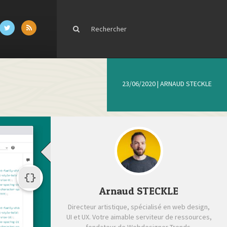
23/06/2020
|
ARNAUD STECKLE
Arnaud STECKLE
Directeur artistique, spécialisé en web design,
UI et UX. Votre aimable serviteur de ressources,