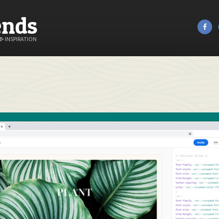
ends
&
INSPIRATION