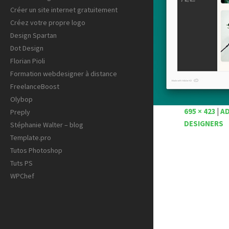
Créer un site internet gratuitement
Créez votre propre logo
Design Spartan
Dot Design
Florian Pioli
Formation webdesigner à distance
FreelanceBoost
Olybop
695 × 423
|
AD
Preply
DESIGNERS
Stéphanie Walter – blog
Template.pro
Tutos Photoshop
Tuts PS
WPChef