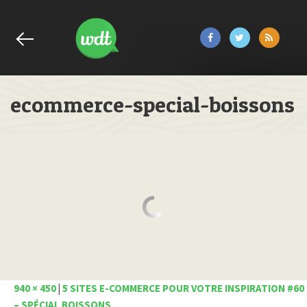
ecommerce-special-boissons
940 × 450
|
5 SITES E-COMMERCE POUR VOTRE INSPIRATION #60
– SPÉCIAL BOISSONS