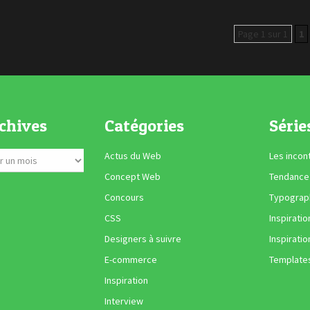
Page 1 sur 1
1
chives
Catégories
Série
Actus du Web
Les incon
Concept Web
Tendance
Concours
Typograph
CSS
Inspiratio
Designers à suivre
Inspiratio
E-commerce
Template
Inspiration
Interview