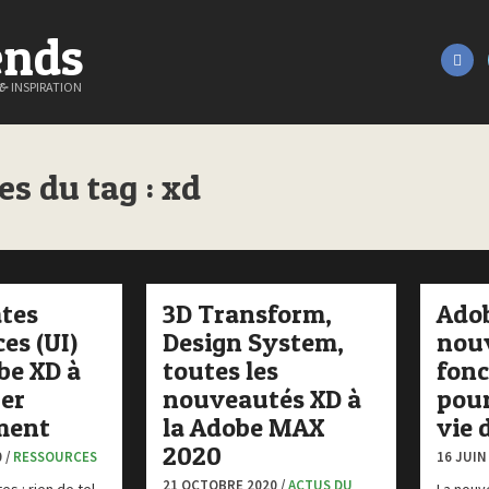
ends
&
INSPIRATION
es du tag : xd
ates
3D Transform,
Adob
es (UI)
Design System,
nouv
be XD à
toutes les
fonc
ger
nouveautés XD à
pour
ment
la Adobe MAX
vie 
2020
 /
RESSOURCES
16 JUIN
21 OCTOBRE 2020 /
ACTUS DU