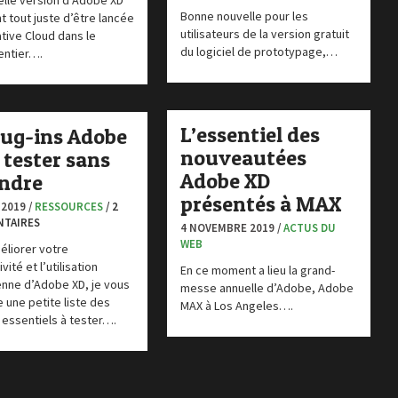
elle version d’Adobe XD
Bonne nouvelle pour les
nt tout juste d’être lancée
utilisateurs de la version gratuit
tive Cloud dans le
du logiciel de prototypage,…
ntier….
L’essentiel des
lug-ins Adobe
nouveautées
 tester sans
Adobe XD
ndre
présentés à MAX
 2019 /
RESSOURCES
/ 2
TAIRES
4 NOVEMBRE 2019 /
ACTUS DU
WEB
éliorer votre
vité et l’utilisation
En ce moment a lieu la grand-
enne d’Adobe XD, je vous
messe annuelle d’Adobe, Adobe
 une petite liste des
MAX à Los Angeles….
 essentiels à tester….