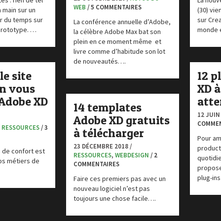
es : rien de tel
La nouv
WEB
/ 5 COMMENTAIRES
a main sur un
(30) vie
er du temps sur
sur Crea
La conférence annuelle d’Adobe,
 prototype. …
monde e
la célèbre Adobe Max bat son
plein en ce moment même et
livre comme d’habitude son lot
de nouveautés….
le site
12 p
in vous
XD à
 Adobe XD
atte
14 templates
12 JUIN
Adobe XD gratuits
COMMEN
/
RESSOURCES
/ 3
à télécharger
Pour am
23 DÉCEMBRE 2018 /
producti
e de confort est
RESSOURCES
,
WEBDESIGN
/ 2
quotidi
os métiers de
COMMENTAIRES
propose
plug-ins
Faire ces premiers pas avec un
nouveau logiciel n’est pas
toujours une chose facile….