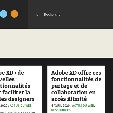
e XD : de
Adobe XD offre ces
elles
fonctionnalités de
tionnalités
partage et de
 faciliter la
collaboration en
des designers
accès illimité
 2020 /
ACTUS DU WEB
4 AVRIL 2020 /
ACTUS DU WEB
,
RESSOURCES