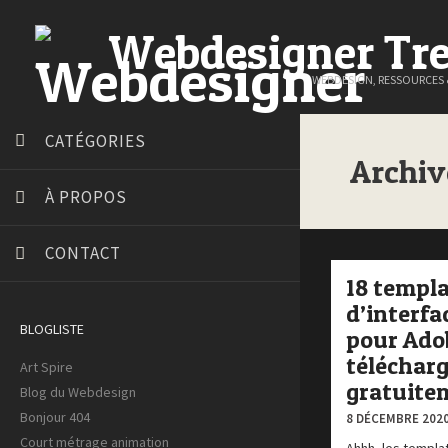
Webdesigner Tr
WEBDESIGN, RESSOURCES
CATÉGORIES
Archiv
À PROPOS
CONTACT
18 templ
d’interfac
BLOGLISTE
pour Ado
téléchar
Art Spire
gratuite
Blog du Webdesign
Bonjour 404
8 DÉCEMBRE 2020
Court métrage animation