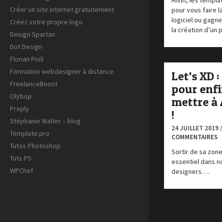
Ahhh, les templat
Créer un site internet gratuitement
pour vous faire l
logiciel ou gagn
Créez votre propre logo
la création d’un
Design Spartan
Dot Design
Florian Pioli
Formation webdesigner à distance
Let’s XD : 
FreelanceBoost
pour enf
Olybop
mettre à
Preply
!
Stéphanie Walter – blog
24 JUILLET 2019 
Template.pro
COMMENTAIRES
Tutos Photoshop
Sortir de sa zon
Tuts PS
essentiel dans n
WPChef
designers….