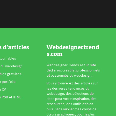
s d’articles
Webdesignertrend
s.com
tournables
Webdesigner Trends est un site
 du webdesign
dédié aux créatifs, professionnels
ies gratuites
et passionnés du webdesign.
n portfolio
Vous y trouverez des articles sur
les dernières tendances du
n CV
webdesign, des sélections de
s PSD et HTML
sites pour votre inspiration, des
ressources, des outils et bien
plus. Sans oublier mes coups de
cœurs graphiques, pour le plus